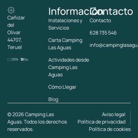
Información
Contacto
Cañizar
Instalaciones y
Contacto
del
Servicios
Olivar
628 735 546
44707,
Carta Camping
info@campinglasagu
Teruel
Las Aguas
Actividades desde
Camping Las
Aguas
Cómo Llegar
Blog
© 2026 Camping Las
Aviso legal
Aguas. Todos los derechos
Política de privacidad
reservados.
Política de cookies