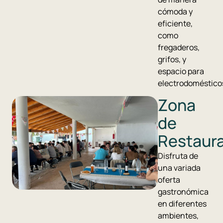
cómoda y
eficiente,
como
fregaderos,
grifos, y
espacio para
electrodoméstico
Zona
de
Restaur
Disfruta de
una variada
oferta
gastronómica
en diferentes
ambientes,