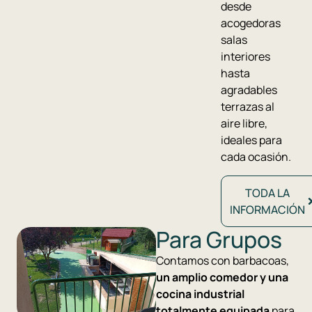
desde
acogedoras
salas
interiores
hasta
agradables
terrazas al
aire libre,
ideales para
cada ocasión.
TODA LA
INFORMACIÓN
Para Grupos
Contamos con barbacoas,
un amplio comedor y una
cocina industrial
totalmente equipada
para