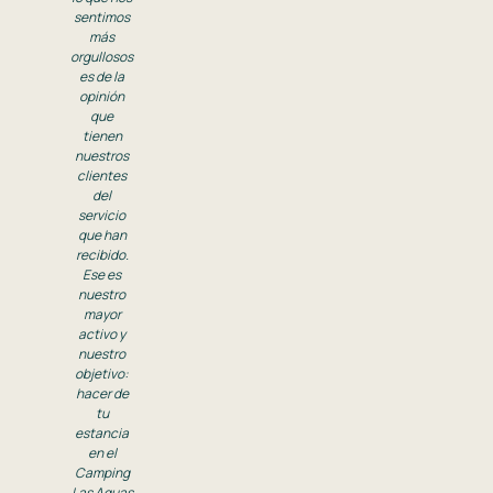
sentimos
más
orgullosos
es de la
opinión
que
tienen
nuestros
clientes
del
servicio
que han
recibido.
Ese es
nuestro
mayor
activo y
nuestro
objetivo:
hacer de
tu
estancia
en el
Camping
Las Aguas