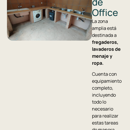
de
Office
La zona
amplia está
destinada a
fregaderos,
lavaderos de
menaje y
ropa.
Cuenta con
equipamiento
completo,
incluyendo
todo lo
necesario
para realizar
estas tareas
de manera