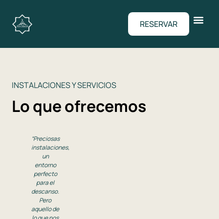
RESERVAR
INSTALACIONES Y SERVICIOS
Lo que ofrecemos
“Preciosas
instalaciones,
un
entorno
perfecto
para el
descanso.
Pero
aquello de
lo que nos